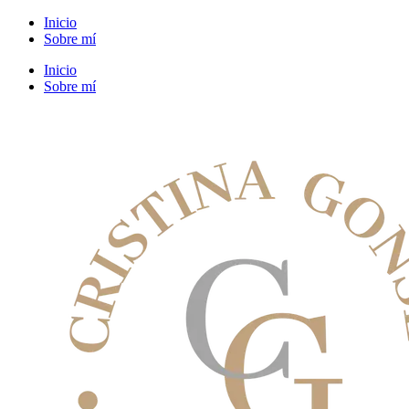
Ir
Inicio
al
Sobre mí
contenido
Inicio
Sobre mí